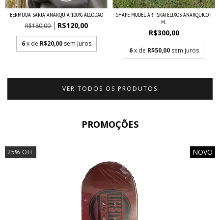
BERMUDA SARJA ANARQUIA 100% ALGODÃO
SHAPE MODEL ART SKATELIXOS ANARQUICO |
M...
R$120,00
R$180,00
R$300,00
6
x de
R$20,00
sem juros
6
x de
R$50,00
sem juros
VER TODOS OS PRODUTOS
PROMOÇÕES
NOVO
25
%
OFF