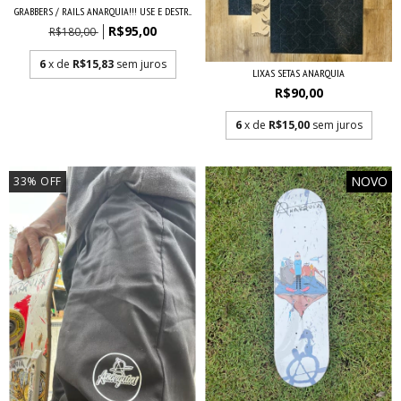
GRABBERS / RAILS ANARQUIA!!! USE E DESTR...
R$95,00
R$180,00
6
x de
R$15,83
sem juros
LIXAS SETAS ANARQUIA
R$90,00
6
x de
R$15,00
sem juros
NOVO
33
%
OFF