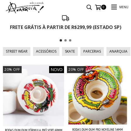
MENU
0
FRETE GRÁTIS À PARTIR DE R$299,99 (ESTADO SP)
STREET WEAR
ACESSÓRIOS
SKATE
PARCERIAS
ANARQUIA
NOVO
20
%
OFF
20
%
OFF
RODAS DUM-DUM PRO NOVELINE 54MM
RODAS DUM-DUM FÓRMULA PRÓ VERT 60MM