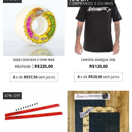
COMPRANDO 2 OU MAIS
RODAS DUM-DUM II 55MM PARK
CAMISETA ANARQUIA 1986
R$225,00
R$120,00
R$270,00
6
x de
R$20,00
sem juros
6
x de
R$37,50
sem juros
47
%
OFF