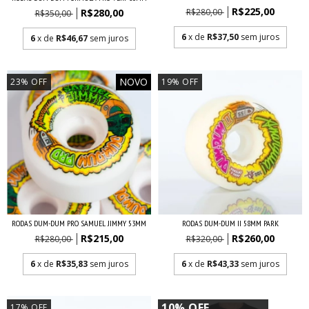
R$225,00
R$280,00
R$280,00
R$350,00
6
x de
R$37,50
sem juros
6
x de
R$46,67
sem juros
NOVO
23
%
OFF
19
%
OFF
RODAS DUM-DUM PRO SAMUEL JIMMY 53MM
RODAS DUM-DUM II 58MM PARK
R$215,00
R$260,00
R$280,00
R$320,00
6
x de
R$35,83
sem juros
6
x de
R$43,33
sem juros
10% OFF
17
%
OFF